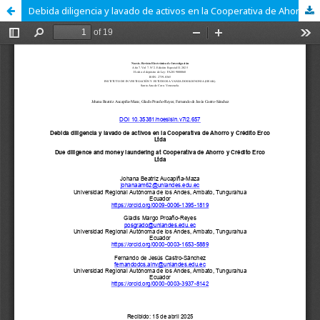
Debida diligencia y lavado de activos en la Cooperativa de Ahorro y Crédito Erco Ltda