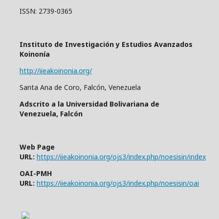
ISSN: 2739-0365
Instituto de Investigación y Estudios Avanzados
Koinonía
http://iieakoinonia.org/
Santa Ana de Coro, Falcón, Venezuela
Adscrito a la Universidad Bolivariana de
Venezuela, Falcón
Web Page
URL:
https://iieakoinonia.org/ojs3/index.php/noesisin/index
OAI-PMH
URL:
https://iieakoinonia.org/ojs3/index.php/noesisin/oai