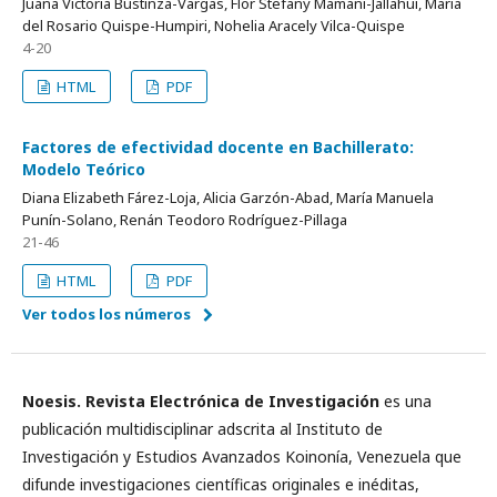
Juana Victoria Bustinza-Vargas, Flor Stefany Mamani-Jallahui, Maria
del Rosario Quispe-Humpiri, Nohelia Aracely Vilca-Quispe
4-20
HTML
PDF
Factores de efectividad docente en Bachillerato:
Modelo Teórico
Diana Elizabeth Fárez-Loja, Alicia Garzón-Abad, María Manuela
Punín-Solano, Renán Teodoro Rodríguez-Pillaga
21-46
HTML
PDF
Ver todos los números
Noesis. Revista Electrónica de Investigación
es una
publicación multidisciplinar adscrita al Instituto de
Investigación y Estudios Avanzados Koinonía, Venezuela que
difunde investigaciones científicas originales e inéditas,