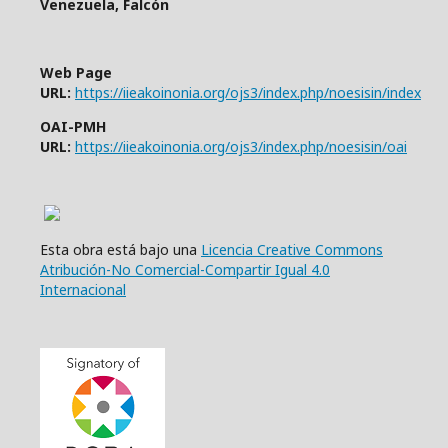
Venezuela, Falcón
Web Page
URL:
https://iieakoinonia.org/ojs3/index.php/noesisin/index
OAI-PMH
URL:
https://iieakoinonia.org/ojs3/index.php/noesisin/oai
Esta obra está bajo una
Licencia Creative Commons
Atribución-No Comercial-Compartir Igual 4.0
Internacional