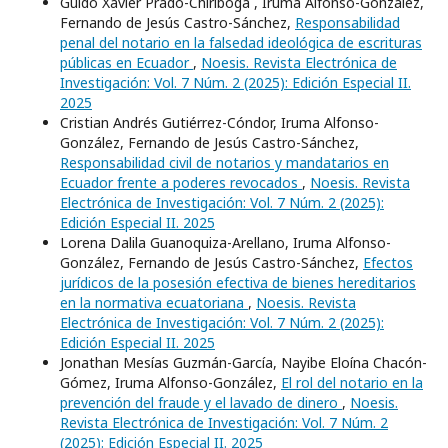
Guido Xavier Prado-Chiriboga , Iruma Alfonso-González,
Fernando de Jesús Castro-Sánchez,
Responsabilidad
penal del notario en la falsedad ideológica de escrituras
públicas en Ecuador
,
Noesis. Revista Electrónica de
Investigación: Vol. 7 Núm. 2 (2025): Edición Especial II.
2025
Cristian Andrés Gutiérrez-Cóndor, Iruma Alfonso-
González, Fernando de Jesús Castro-Sánchez,
Responsabilidad civil de notarios y mandatarios en
Ecuador frente a poderes revocados
,
Noesis. Revista
Electrónica de Investigación: Vol. 7 Núm. 2 (2025):
Edición Especial II. 2025
Lorena Dalila Guanoquiza-Arellano, Iruma Alfonso-
González, Fernando de Jesús Castro-Sánchez,
Efectos
jurídicos de la posesión efectiva de bienes hereditarios
en la normativa ecuatoriana
,
Noesis. Revista
Electrónica de Investigación: Vol. 7 Núm. 2 (2025):
Edición Especial II. 2025
Jonathan Mesías Guzmán-García, Nayibe Eloína Chacón-
Gómez, Iruma Alfonso-González,
El rol del notario en la
prevención del fraude y el lavado de dinero
,
Noesis.
Revista Electrónica de Investigación: Vol. 7 Núm. 2
(2025): Edición Especial II. 2025