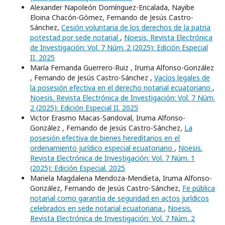
Alexander Napoleón Domínguez-Encalada, Nayibe
Eloina Chacón-Gómez, Fernando de Jesús Castro-
Sánchez,
Cesión voluntaria de los derechos de la patria
potestad por sede notarial
,
Noesis. Revista Electrónica
de Investigación: Vol. 7 Núm. 2 (2025): Edición Especial
II. 2025
María Fernanda Guerrero-Ruiz , Iruma Alfonso-González
, Fernando de Jesús Castro-Sánchez ,
Vacíos legales de
la posesión efectiva en el derecho notarial ecuatoriano
,
Noesis. Revista Electrónica de Investigación: Vol. 7 Núm.
2 (2025): Edición Especial II. 2025
Victor Erasmo Macas-Sandoval, Iruma Alfonso-
González , Fernando de Jesús Castro-Sánchez,
La
posesión efectiva de bienes hereditarios en el
ordenamiento jurídico especial ecuatoriano
,
Noesis.
Revista Electrónica de Investigación: Vol. 7 Núm. 1
(2025): Edición Especial. 2025
Mariela Magdalena Mendoza-Mendieta, Iruma Alfonso-
González, Fernando de Jesús Castro-Sánchez,
Fe pública
notarial como garantía de seguridad en actos jurídicos
celebrados en sede notarial ecuatoriana
,
Noesis.
Revista Electrónica de Investigación: Vol. 7 Núm. 2