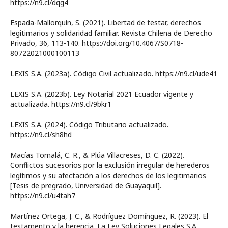
https://n9.cl/dqg4
Espada-Mallorquín, S. (2021). Libertad de testar, derechos
legitimarios y solidaridad familiar. Revista Chilena de Derecho
Privado, 36, 113-140. https://doi.org/10.4067/S0718-
80722021000100113
LEXIS S.A. (2023a). Código Civil actualizado. https://n9.cl/ude41
LEXIS S.A. (2023b). Ley Notarial 2021 Ecuador vigente y
actualizada. https://n9.cl/9bkr1
LEXIS S.A. (2024). Código Tributario actualizado.
https://n9.cl/sh8hd
Macías Tomalá, C. R., & Plúa Villacreses, D. C. (2022).
Conflictos sucesorios por la exclusión irregular de herederos
legítimos y su afectación a los derechos de los legitimarios
[Tesis de pregrado, Universidad de Guayaquil].
https://n9.cl/u4tah7
Martínez Ortega, J. C., & Rodríguez Domínguez, R. (2023). El
testamento y la herencia. La Ley Soluciones Legales S.A.