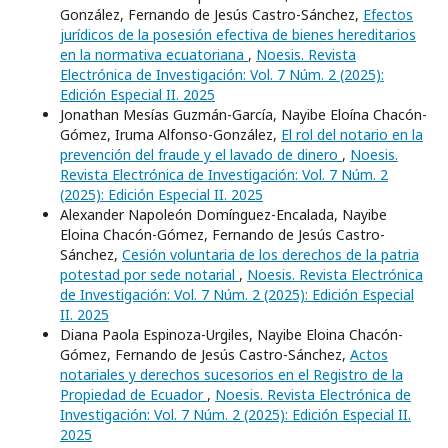
González, Fernando de Jesús Castro-Sánchez,
Efectos
jurídicos de la posesión efectiva de bienes hereditarios
en la normativa ecuatoriana
,
Noesis. Revista
Electrónica de Investigación: Vol. 7 Núm. 2 (2025):
Edición Especial II. 2025
Jonathan Mesías Guzmán-García, Nayibe Eloína Chacón-
Gómez, Iruma Alfonso-González,
El rol del notario en la
prevención del fraude y el lavado de dinero
,
Noesis.
Revista Electrónica de Investigación: Vol. 7 Núm. 2
(2025): Edición Especial II. 2025
Alexander Napoleón Domínguez-Encalada, Nayibe
Eloina Chacón-Gómez, Fernando de Jesús Castro-
Sánchez,
Cesión voluntaria de los derechos de la patria
potestad por sede notarial
,
Noesis. Revista Electrónica
de Investigación: Vol. 7 Núm. 2 (2025): Edición Especial
II. 2025
Diana Paola Espinoza-Urgiles, Nayibe Eloina Chacón-
Gómez, Fernando de Jesús Castro-Sánchez,
Actos
notariales y derechos sucesorios en el Registro de la
Propiedad de Ecuador
,
Noesis. Revista Electrónica de
Investigación: Vol. 7 Núm. 2 (2025): Edición Especial II.
2025