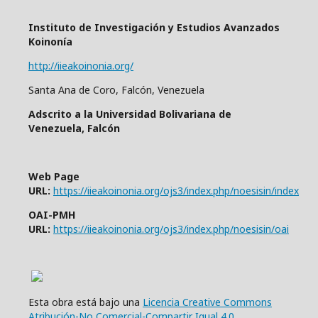
Instituto de Investigación y Estudios Avanzados
Koinonía
http://iieakoinonia.org/
Santa Ana de Coro, Falcón, Venezuela
Adscrito a la Universidad Bolivariana de
Venezuela, Falcón
Web Page
URL:
https://iieakoinonia.org/ojs3/index.php/noesisin/index
OAI-PMH
URL:
https://iieakoinonia.org/ojs3/index.php/noesisin/oai
Esta obra está bajo una
Licencia Creative Commons
Atribución-No Comercial-Compartir Igual 4.0