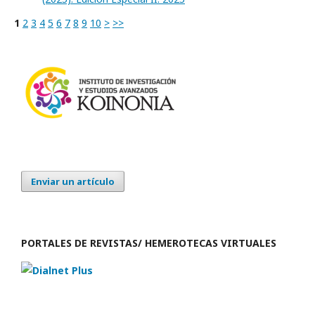
1
2
3
4
5
6
7
8
9
10
>
>>
Enviar un artículo
PORTALES DE REVISTAS/ HEMEROTECAS VIRTUALES