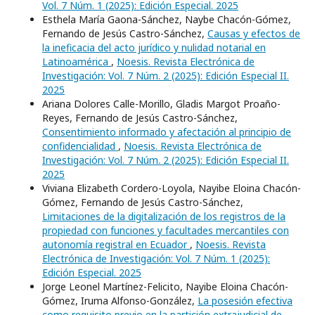
Vol. 7 Núm. 1 (2025): Edición Especial. 2025
Esthela María Gaona-Sánchez, Naybe Chacón-Gómez,
Fernando de Jesús Castro-Sánchez,
Causas y efectos de
la ineficacia del acto jurídico y nulidad notarial en
Latinoamérica
,
Noesis. Revista Electrónica de
Investigación: Vol. 7 Núm. 2 (2025): Edición Especial II.
2025
Ariana Dolores Calle-Morillo, Gladis Margot Proaño-
Reyes, Fernando de Jesús Castro-Sánchez,
Consentimiento informado y afectación al principio de
confidencialidad
,
Noesis. Revista Electrónica de
Investigación: Vol. 7 Núm. 2 (2025): Edición Especial II.
2025
Viviana Elizabeth Cordero-Loyola, Nayibe Eloina Chacón-
Gómez, Fernando de Jesús Castro-Sánchez,
Limitaciones de la digitalización de los registros de la
propiedad con funciones y facultades mercantiles con
autonomía registral en Ecuador
,
Noesis. Revista
Electrónica de Investigación: Vol. 7 Núm. 1 (2025):
Edición Especial. 2025
Jorge Leonel Martínez-Felicito, Nayibe Eloina Chacón-
Gómez, Iruma Alfonso-González,
La posesión efectiva
como requisito previo en la partición extrajudicial de