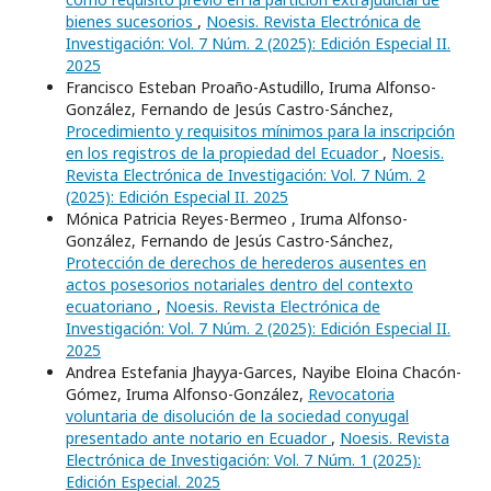
bienes sucesorios
,
Noesis. Revista Electrónica de
Investigación: Vol. 7 Núm. 2 (2025): Edición Especial II.
2025
Francisco Esteban Proaño-Astudillo, Iruma Alfonso-
González, Fernando de Jesús Castro-Sánchez,
Procedimiento y requisitos mínimos para la inscripción
en los registros de la propiedad del Ecuador
,
Noesis.
Revista Electrónica de Investigación: Vol. 7 Núm. 2
(2025): Edición Especial II. 2025
Mónica Patricia Reyes-Bermeo , Iruma Alfonso-
González, Fernando de Jesús Castro-Sánchez,
Protección de derechos de herederos ausentes en
actos posesorios notariales dentro del contexto
ecuatoriano
,
Noesis. Revista Electrónica de
Investigación: Vol. 7 Núm. 2 (2025): Edición Especial II.
2025
Andrea Estefania Jhayya-Garces, Nayibe Eloina Chacón-
Gómez, Iruma Alfonso-González,
Revocatoria
voluntaria de disolución de la sociedad conyugal
presentado ante notario en Ecuador
,
Noesis. Revista
Electrónica de Investigación: Vol. 7 Núm. 1 (2025):
Edición Especial. 2025