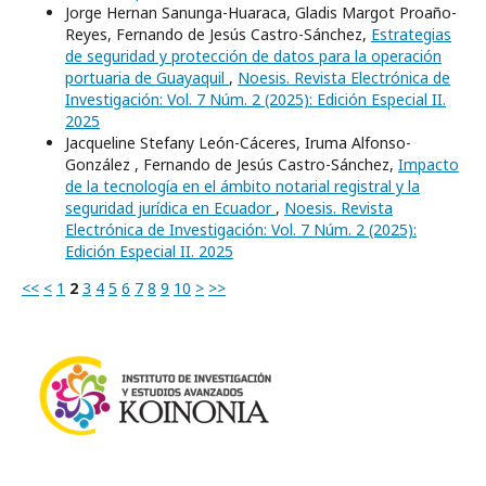
Jorge Hernan Sanunga-Huaraca, Gladis Margot Proaño-
Reyes, Fernando de Jesús Castro-Sánchez,
Estrategias
de seguridad y protección de datos para la operación
portuaria de Guayaquil
,
Noesis. Revista Electrónica de
Investigación: Vol. 7 Núm. 2 (2025): Edición Especial II.
2025
Jacqueline Stefany León-Cáceres, Iruma Alfonso-
González , Fernando de Jesús Castro-Sánchez,
Impacto
de la tecnología en el ámbito notarial registral y la
seguridad jurídica en Ecuador
,
Noesis. Revista
Electrónica de Investigación: Vol. 7 Núm. 2 (2025):
Edición Especial II. 2025
<<
<
1
2
3
4
5
6
7
8
9
10
>
>>