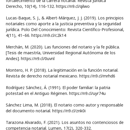
fortalecimiento de la carrera notarial. Revista Jurídica
Derecho, 10(14), 116-132. https://n9.cl/qilwo
Lucas-Baque, S. J., & Albert-Márquez, J. J. (2019). Los principios
notariales como aporte a la justicia preventiva y la seguridad
jurídica. Polo Del Conocimiento: Revista Científico-Profesional,
4(11), 41–66. https://n9.cl/c2k14
Merchán, M. (2020). Las funciones del notario y la fe pública.
[Tesis de maestría, Universidad Regional Autónoma de los
Andes]. https://n9.cl/0uvnl
Montero, H. P. (2018). La legitimación en la función notarial.
Revista de derecho notarial mexicano. https://n9.cl/mrhd6
Rodríguez Sánchez, Á. (1991). El poder familiar: la patria
potestad en el Antiguo Régimen. https://n9.cl/uyr74u
Sánchez Lima, M. (2018). El notario como autor y responsable
del documento notarial. https://n9.cl/znk0i
Tarazona Alvarado, F. (2021). Los asuntos no contenciosos de
competencia notarial. Lumen, 17(2), 320-332.