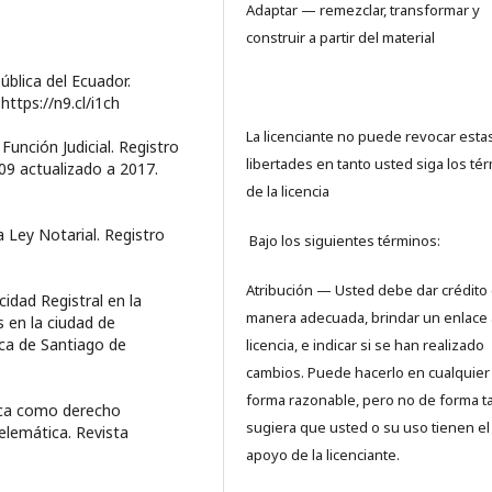
Adaptar — remezclar, transformar y
construir a partir del material
ública del Ecuador.
https://n9.cl/i1ch
La licenciante no puede revocar esta
unción Judicial. Registro
libertades en tanto usted siga los té
09 actualizado a 2017.
de la licencia
 Ley Notarial. Registro
Bajo los siguientes términos:
Atribución — Usted debe dar crédito
cidad Registral en la
manera adecuada, brindar un enlace 
 en la ciudad de
ica de Santiago de
licencia, e indicar si se han realizado
cambios. Puede hacerlo en cualquier
forma razonable, pero no de forma t
dica como derecho
sugiera que usted o su uso tienen el
telemática. Revista
apoyo de la licenciante.