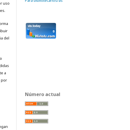
Para bibliotecarios/as
r uso
es.
forma
ibuir
ia del
No
didas
te a
 por
Número actual
engan