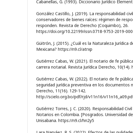
Cabanellas, G. (1993). Diccionario Jurídico Element
González Castillo, J. (2019). La responsabilidad civi
conservadores de bienes raíces: régimen de respo
responden. Revista de Derecho (Coquimbo), 26.
https://doi.org/10.22199/issn.0718-9753-2019-00
Güitrón, J. (2015). ¿Cuál es la Naturaleza Jurídica d
Mexicana? https://n9.cl/atrxp
Gutiérrez Cabas, W. (2021). El notario de fe pública
carrera notarial. Revista Jurídica Derecho, 10(14). 
Gutiérrez Cabas, W. (2022). El notario de fe públi
seguridad jurídica preventiva en los documentos no
Derecho, 11(16). 129-142.
http://scielo.org.bo/pdf/rjd/v11n16/v11n16_a09.pd
Gutiérrez Torres, J. C. (2020). Responsabilidad Civi
Notarios en Colombia. [Posgrados. Universidad de
Unisabana. https://n9.cl/hn2y5
Lara Narváez, R. S. (2022). Efectos de las nulidade