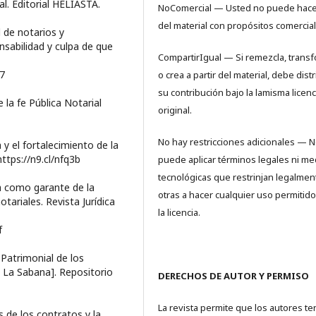
al. Editorial HELIASTA.
NoComercial — Usted no puede hace
del material con propósitos comercial
l de notarios y
nsabilidad y culpa de que
CompartirIgual — Si remezcla, trans
07
o crea a partir del material, debe distr
su contribución bajo la lamisma licenc
e la fe Pública Notarial
original.
No hay restricciones adicionales — 
 y el fortalecimiento de la
https://n9.cl/nfq3b
puede aplicar términos legales ni me
tecnológicas que restrinjan legalmen
ca como garante de la
otras a hacer cualquier uso permitido
tariales. Revista Jurídica
la licencia.
f
l Patrimonial de los
 La Sabana]. Repositorio
DERECHOS DE AUTOR Y PERMISO
La revista permite que los autores t
s de los contratos y la