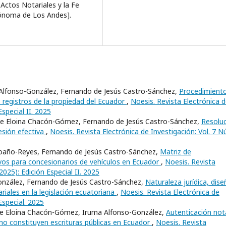
 Actos Notariales y la Fe
utónoma de Los Andes].
 Alfonso-González, Fernando de Jesús Castro-Sánchez,
Procedimiento
s registros de la propiedad del Ecuador
,
Noesis. Revista Electrónica 
Especial II. 2025
ibe Eloina Chacón-Gómez, Fernando de Jesús Castro-Sánchez,
Resolu
esión efectiva
,
Noesis. Revista Electrónica de Investigación: Vol. 7 N
roaño-Reyes, Fernando de Jesús Castro-Sánchez,
Matriz de
ivos para concesionarios de vehículos en Ecuador
,
Noesis. Revista
2025): Edición Especial II. 2025
González, Fernando de Jesús Castro-Sánchez,
Naturaleza jurídica, dise
iales en la legislación ecuatoriana
,
Noesis. Revista Electrónica de
Especial. 2025
e Eloina Chacón-Gómez, Iruma Alfonso-González,
Autenticación nota
o constituyen escrituras públicas en Ecuador
,
Noesis. Revista