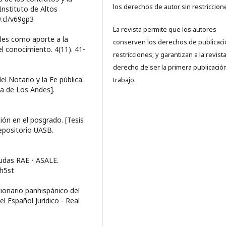
los derechos de autor sin restriccion
 Instituto de Altos
9.cl/v69gp3
La revista permite que los autores
iales como aporte a la
conserven los derechos de publicaci
del conocimiento. 4(11). 41-
restricciones; y garantizan a la revista
derecho de ser la primera publicació
l Notario y la Fe pública.
trabajo.
a de Los Andes].
ión en el posgrado. [Tesis
epositorio UASB.
dudas RAE - ASALE.
kh5st
ccionario panhispánico del
l Español Jurídico - Real