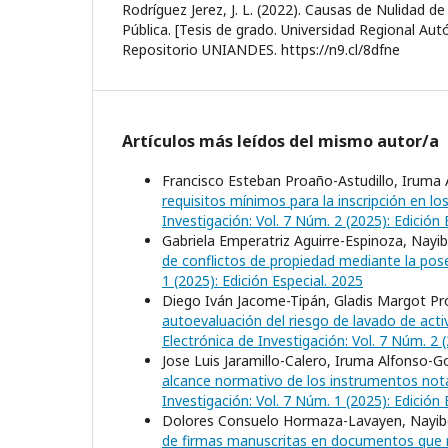
Rodríguez Jerez, J. L. (2022). Causas de Nulidad de
Pública. [Tesis de grado. Universidad Regional A
Repositorio UNIANDES. https://n9.cl/8dfne
Artículos más leídos del mismo autor/a
Francisco Esteban Proaño-Astudillo, Iruma
requisitos mínimos para la inscripción en lo
Investigación: Vol. 7 Núm. 2 (2025): Edición 
Gabriela Emperatriz Aguirre-Espinoza, Nay
de conflictos de propiedad mediante la pos
1 (2025): Edición Especial. 2025
Diego Iván Jacome-Tipán, Gladis Margot P
autoevaluación del riesgo de lavado de act
Electrónica de Investigación: Vol. 7 Núm. 2 (
Jose Luis Jaramillo-Calero, Iruma Alfonso-
alcance normativo de los instrumentos notar
Investigación: Vol. 7 Núm. 1 (2025): Edición 
Dolores Consuelo Hormaza-Lavayen, Nayib
de firmas manuscritas en documentos que n