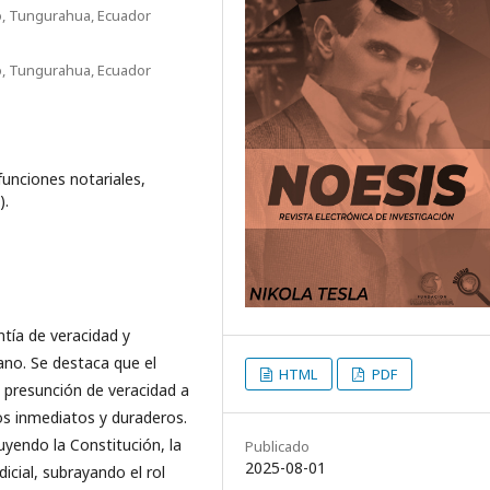
o, Tungurahua, Ecuador
o, Tungurahua, Ecuador
funciones notariales,
).
ntía de veracidad y
ano. Se destaca que el
HTML
PDF
a presunción de veracidad a
os inmediatos y duraderos.
luyendo la Constitución, la
Publicado
2025-08-01
icial, subrayando el rol