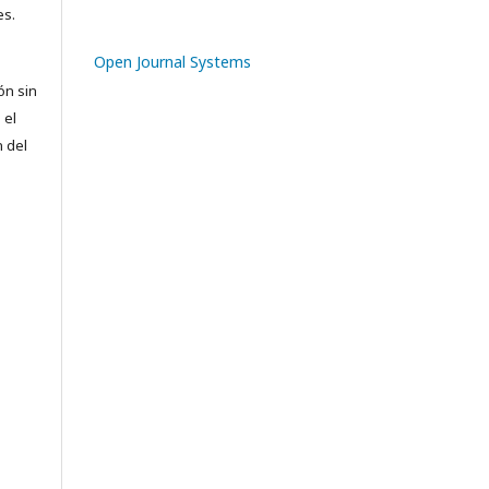
es.
Open Journal Systems
ón sin
 el
n del