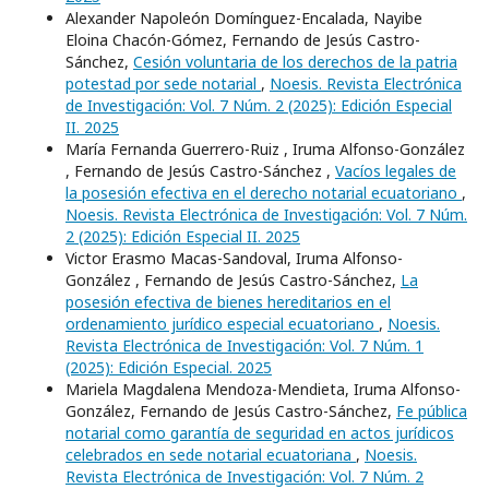
Alexander Napoleón Domínguez-Encalada, Nayibe
Eloina Chacón-Gómez, Fernando de Jesús Castro-
Sánchez,
Cesión voluntaria de los derechos de la patria
potestad por sede notarial
,
Noesis. Revista Electrónica
de Investigación: Vol. 7 Núm. 2 (2025): Edición Especial
II. 2025
María Fernanda Guerrero-Ruiz , Iruma Alfonso-González
, Fernando de Jesús Castro-Sánchez ,
Vacíos legales de
la posesión efectiva en el derecho notarial ecuatoriano
,
Noesis. Revista Electrónica de Investigación: Vol. 7 Núm.
2 (2025): Edición Especial II. 2025
Victor Erasmo Macas-Sandoval, Iruma Alfonso-
González , Fernando de Jesús Castro-Sánchez,
La
posesión efectiva de bienes hereditarios en el
ordenamiento jurídico especial ecuatoriano
,
Noesis.
Revista Electrónica de Investigación: Vol. 7 Núm. 1
(2025): Edición Especial. 2025
Mariela Magdalena Mendoza-Mendieta, Iruma Alfonso-
González, Fernando de Jesús Castro-Sánchez,
Fe pública
notarial como garantía de seguridad en actos jurídicos
celebrados en sede notarial ecuatoriana
,
Noesis.
Revista Electrónica de Investigación: Vol. 7 Núm. 2