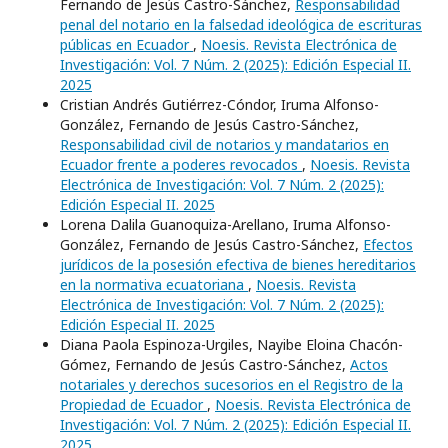
Fernando de Jesús Castro-Sánchez,
Responsabilidad
penal del notario en la falsedad ideológica de escrituras
públicas en Ecuador
,
Noesis. Revista Electrónica de
Investigación: Vol. 7 Núm. 2 (2025): Edición Especial II.
2025
Cristian Andrés Gutiérrez-Cóndor, Iruma Alfonso-
González, Fernando de Jesús Castro-Sánchez,
Responsabilidad civil de notarios y mandatarios en
Ecuador frente a poderes revocados
,
Noesis. Revista
Electrónica de Investigación: Vol. 7 Núm. 2 (2025):
Edición Especial II. 2025
Lorena Dalila Guanoquiza-Arellano, Iruma Alfonso-
González, Fernando de Jesús Castro-Sánchez,
Efectos
jurídicos de la posesión efectiva de bienes hereditarios
en la normativa ecuatoriana
,
Noesis. Revista
Electrónica de Investigación: Vol. 7 Núm. 2 (2025):
Edición Especial II. 2025
Diana Paola Espinoza-Urgiles, Nayibe Eloina Chacón-
Gómez, Fernando de Jesús Castro-Sánchez,
Actos
notariales y derechos sucesorios en el Registro de la
Propiedad de Ecuador
,
Noesis. Revista Electrónica de
Investigación: Vol. 7 Núm. 2 (2025): Edición Especial II.
2025