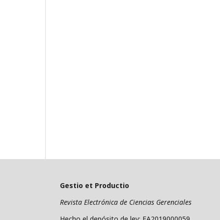
Gestio et Productio
Revista Electrónica de Ciencias Gerenciales
Hecho el depósito de ley: FA2019000059