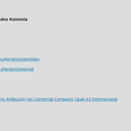
ados Koinonía
ex.php/gestioep/index
x.php/gestioep/oai
s Atribución-No Comercial-Compartir Igual 4.0 Internacional