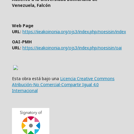
Venezuela, Falcón
Web Page
URL:
https://iieakoinonia.org/ojs3/index.php/noesisin/index
OAI-PMH
URL:
https://iieakoinonia.org/ojs3/index.php/noesisin/oai
Esta obra está bajo una
Licencia Creative Commons
Atribución-No Comercial-Compartir Igual 4.0
Internacional