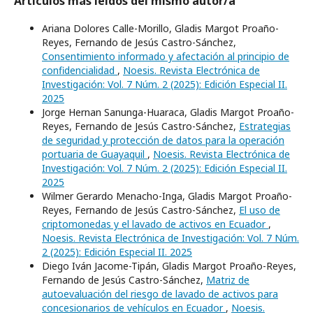
Artículos más leídos del mismo autor/a
Ariana Dolores Calle-Morillo, Gladis Margot Proaño-
Reyes, Fernando de Jesús Castro-Sánchez,
Consentimiento informado y afectación al principio de
confidencialidad
,
Noesis. Revista Electrónica de
Investigación: Vol. 7 Núm. 2 (2025): Edición Especial II.
2025
Jorge Hernan Sanunga-Huaraca, Gladis Margot Proaño-
Reyes, Fernando de Jesús Castro-Sánchez,
Estrategias
de seguridad y protección de datos para la operación
portuaria de Guayaquil
,
Noesis. Revista Electrónica de
Investigación: Vol. 7 Núm. 2 (2025): Edición Especial II.
2025
Wilmer Gerardo Menacho-Inga, Gladis Margot Proaño-
Reyes, Fernando de Jesús Castro-Sánchez,
El uso de
criptomonedas y el lavado de activos en Ecuador
,
Noesis. Revista Electrónica de Investigación: Vol. 7 Núm.
2 (2025): Edición Especial II. 2025
Diego Iván Jacome-Tipán, Gladis Margot Proaño-Reyes,
Fernando de Jesús Castro-Sánchez,
Matriz de
autoevaluación del riesgo de lavado de activos para
concesionarios de vehículos en Ecuador
,
Noesis.