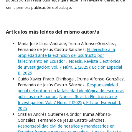
ser la primera publicación del trabajo.
Artículos más leídos del mismo autor/a
María José Lima-Andrade, Iruma Alfonso-González,
Fernando de Jesús Castro-Sánchez,
El derecho a la
propiedad ante la extinción del usufructo por
fallecimiento en Ecuador
,
Noesis. Revista Electrónica
de Investigación: Vol. 7 Núm. 2 (2025): Edición Especial
II. 2025
Guido Xavier Prado-Chiriboga , Iruma Alfonso-González,
Fernando de Jesús Castro-Sánchez,
Responsabilidad
penal del notario en la falsedad ideológica de escrituras
públicas en Ecuador
,
Noesis. Revista Electrónica de
Investigación: Vol. 7 Núm. 2 (2025): Edición Especial II.
2025
Cristian Andrés Gutiérrez-Cóndor, Iruma Alfonso-
González, Fernando de Jesús Castro-Sánchez,
Responsabilidad civil de notarios y mandatarios en
Ecuador frente a poderes revocados
,
Noesis. Revista