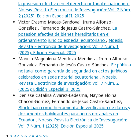
la posesión efectiva en el derecho notarial ecuatoriano
,
Noesis. Revista Electrónica de Investigación: Vol. 7 Núm.
2 (2025): Edición Especial II. 2025
Victor Erasmo Macas-Sandoval, Iruma Alfonso-
González , Fernando de Jesús Castro-Sánchez,
La
posesión efectiva de bienes hereditarios en el
ordenamiento jurídico especial ecuatoriano
,
Noesis.
Revista Electrónica de Investigación: Vol. 7 Núm. 1
(2025): Edición Especial. 2025
Mariela Magdalena Mendoza-Mendieta, Iruma Alfonso-
González, Fernando de Jesús Castro-Sánchez,
Fe pública
notarial como garantía de seguridad en actos jurídicos
celebrados en sede notarial ecuatoriana
,
Noesis.
Revista Electrónica de Investigación: Vol. 7 Núm. 2
(2025): Edición Especial II. 2025
Denisse Catalina Álvarez-Ledesma, Nayibe Eloina
Chacón-Gómez, Fernando de Jesús Castro-Sánchez,
Blockchain como herramienta de verificación de datos y
documentos habilitantes para actos notariales en
Ecuador
,
Noesis. Revista Electrónica de Investigación:
Vol. 7 Núm. 1 (2025): Edición Especial. 2025
1
2
3
4
5
6
7
8
9
>
>>