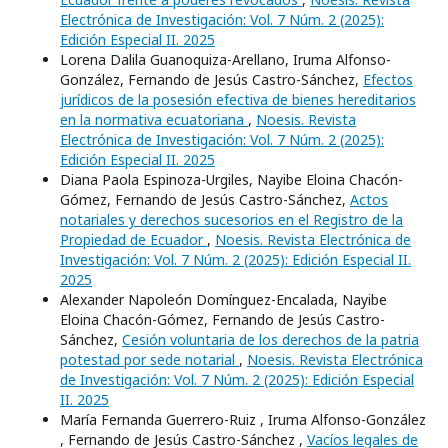
Electrónica de Investigación: Vol. 7 Núm. 2 (2025):
Edición Especial II. 2025
Lorena Dalila Guanoquiza-Arellano, Iruma Alfonso-
González, Fernando de Jesús Castro-Sánchez,
Efectos
jurídicos de la posesión efectiva de bienes hereditarios
en la normativa ecuatoriana
,
Noesis. Revista
Electrónica de Investigación: Vol. 7 Núm. 2 (2025):
Edición Especial II. 2025
Diana Paola Espinoza-Urgiles, Nayibe Eloina Chacón-
Gómez, Fernando de Jesús Castro-Sánchez,
Actos
notariales y derechos sucesorios en el Registro de la
Propiedad de Ecuador
,
Noesis. Revista Electrónica de
Investigación: Vol. 7 Núm. 2 (2025): Edición Especial II.
2025
Alexander Napoleón Domínguez-Encalada, Nayibe
Eloina Chacón-Gómez, Fernando de Jesús Castro-
Sánchez,
Cesión voluntaria de los derechos de la patria
potestad por sede notarial
,
Noesis. Revista Electrónica
de Investigación: Vol. 7 Núm. 2 (2025): Edición Especial
II. 2025
María Fernanda Guerrero-Ruiz , Iruma Alfonso-González
, Fernando de Jesús Castro-Sánchez ,
Vacíos legales de