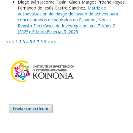
Diego Iván Jacome-Tipán, Gladis Margot Proaño-Reyes,
Fernando de Jesús Castro-Sánchez,
Matriz de
autoevaluación del riesgo de lavado de activos para
concesionarios de vehículos en Ecuador
,
Noesis.
Revista Electrónica de Investigación: Vol. 7 Núm. 2
(2025): Edición Especial II. 2025
<<
<
1
2
3
4
5
6
7
8
9
>
>>
Enviar un artículo