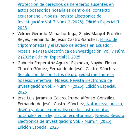
Protección de derechos de herederos ausentes en
actos posesorios notariales dentro del contexto
ecuatoriano
,
Noesis. Revista Electrónica de
Investigación: Vol. 7 Núm. 2 (2025): Edición Especial II.
2025
Wilmer Gerardo Menacho-Inga, Gladis Margot Proaño-
Reyes, Fernando de Jesús Castro-Sánchez,
El uso de
criptomonedas y el lavado de activos en Ecuador
,
Noesis. Revista Electrónica de Investigación: Vol. 7 Núm.
2 (2025): Edición Especial II. 2025
Gabriela Emperatriz Aguirre-Espinoza, Nayibe Eloina
Chacón-Gómez, Fernando de Jesús Castro-Sánchez,
Resolución de conflictos de propiedad mediante la
posesión efectiva
,
Noesis. Revista Electrónica de
Investigación: Vol. 7 Núm. 1 (2025): Edición Especial.
2025
Jose Luis Jaramillo-Calero, Iruma Alfonso-González,
Fernando de Jesús Castro-Sánchez,
Naturaleza jurídica,
diseño y alcance normativo de los instrumentos
notariales en la legislación ecuatoriana
,
Noesis. Revista
Electrónica de Investigación: Vol. 7 Núm. 1 (2025):
Edición Especial. 2025