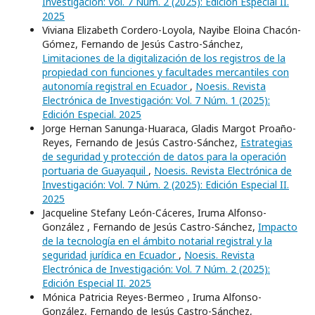
Investigación: Vol. 7 Núm. 2 (2025): Edición Especial II.
2025
Viviana Elizabeth Cordero-Loyola, Nayibe Eloina Chacón-
Gómez, Fernando de Jesús Castro-Sánchez,
Limitaciones de la digitalización de los registros de la
propiedad con funciones y facultades mercantiles con
autonomía registral en Ecuador
,
Noesis. Revista
Electrónica de Investigación: Vol. 7 Núm. 1 (2025):
Edición Especial. 2025
Jorge Hernan Sanunga-Huaraca, Gladis Margot Proaño-
Reyes, Fernando de Jesús Castro-Sánchez,
Estrategias
de seguridad y protección de datos para la operación
portuaria de Guayaquil
,
Noesis. Revista Electrónica de
Investigación: Vol. 7 Núm. 2 (2025): Edición Especial II.
2025
Jacqueline Stefany León-Cáceres, Iruma Alfonso-
González , Fernando de Jesús Castro-Sánchez,
Impacto
de la tecnología en el ámbito notarial registral y la
seguridad jurídica en Ecuador
,
Noesis. Revista
Electrónica de Investigación: Vol. 7 Núm. 2 (2025):
Edición Especial II. 2025
Mónica Patricia Reyes-Bermeo , Iruma Alfonso-
González, Fernando de Jesús Castro-Sánchez,