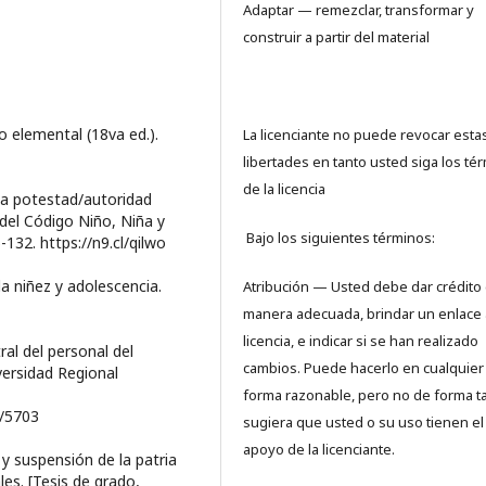
Adaptar — remezclar, transformar y
construir a partir del material
co elemental (18va ed.).
La licenciante no puede revocar esta
libertades en tanto usted siga los té
de la licencia
tria potestad/autoridad
del Código Niño, Niña y
Bajo los siguientes términos:
132. https://n9.cl/qilwo
a niñez y adolescencia.
Atribución — Usted debe dar crédito
manera adecuada, brindar un enlace 
licencia, e indicar si se han realizado
ral del personal del
cambios. Puede hacerlo en cualquier
iversidad Regional
forma razonable, pero no de forma t
9/5703
sugiera que usted o su uso tienen el
apoyo de la licenciante.
 y suspensión de la patria
es. [Tesis de grado,