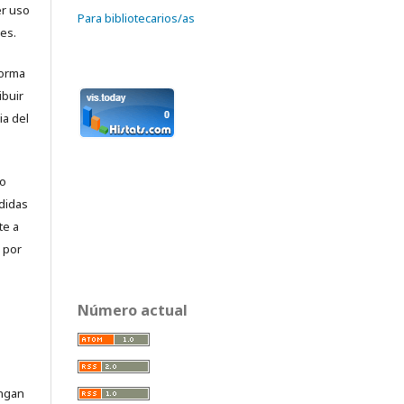
r uso
Para bibliotecarios/as
es.
forma
ibuir
ia del
No
didas
te a
 por
Número actual
engan