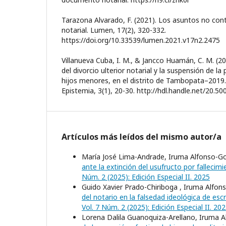
Tarazona Alvarado, F. (2021). Los asuntos no co
notarial. Lumen, 17(2), 320-332.
https://doi.org/10.33539/lumen.2021.v17n2.2475
Villanueva Cuba, I. M., & Jancco Huamán, C. M. (20
del divorcio ulterior notarial y la suspensión de la
hijos menores, en el distrito de Tambopata–2019. 
Epistemia, 3(1), 20-30. http://hdl.handle.net/20.5
Artículos más leídos del mismo autor/a
María José Lima-Andrade, Iruma Alfonso-G
ante la extinción del usufructo por falleci
Núm. 2 (2025): Edición Especial II. 2025
Guido Xavier Prado-Chiriboga , Iruma Alfo
del notario en la falsedad ideológica de esc
Vol. 7 Núm. 2 (2025): Edición Especial II. 20
Lorena Dalila Guanoquiza-Arellano, Iruma 