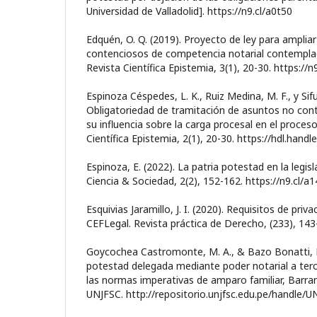
Universidad de Valladolid]. https://n9.cl/a0t50
Edquén, O. Q. (2019). Proyecto de ley para amplia
contenciosos de competencia notarial contempla
Revista Científica Epistemia, 3(1), 20-30. https://n
Espinoza Céspedes, L. K., Ruiz Medina, M. F., y Si
Obligatoriedad de tramitación de asuntos no cont
su influencia sobre la carga procesal en el proceso
Científica Epistemia, 2(1), 20-30. https://hdl.hand
Espinoza, E. (2022). La patria potestad en la legis
Ciencia & Sociedad, 2(2), 152-162. https://n9.cl/
Esquivias Jaramillo, J. I. (2020). Requisitos de priv
CEFLegal. Revista práctica de Derecho, (233), 143-
Goycochea Castromonte, M. A., & Bazo Bonatti, K.
potestad delegada mediante poder notarial a ter
las normas imperativas de amparo familiar, Barra
UNJFSC. http://repositorio.unjfsc.edu.pe/handle/