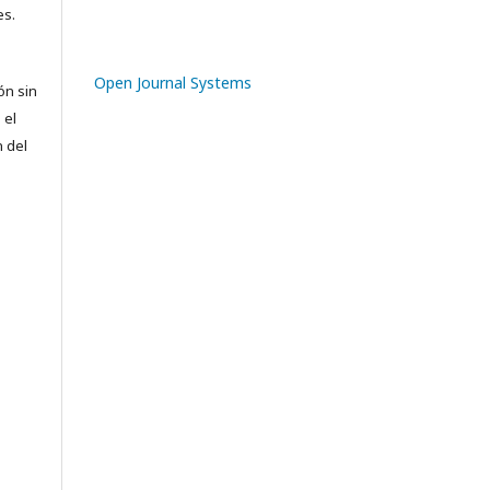
es.
Open Journal Systems
ón sin
 el
n del