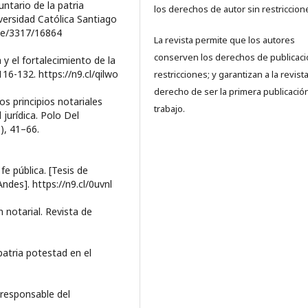
untario de la patria
los derechos de autor sin restriccion
iversidad Católica Santiago
dle/3317/16864
La revista permite que los autores
conserven los derechos de publicaci
 y el fortalecimiento de la
116-132. https://n9.cl/qilwo
restricciones; y garantizan a la revista
derecho de ser la primera publicació
Los principios notariales
trabajo.
 jurídica. Polo Del
), 41–66.
fe pública. [Tesis de
des]. https://n9.cl/0uvnl
n notarial. Revista de
 patria potestad en el
 responsable del