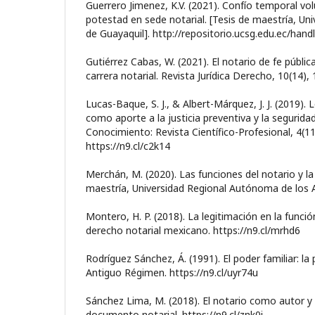
Guerrero Jimenez, K.V. (2021). Confío temporal vol
potestad en sede notarial. [Tesis de maestría, Un
de Guayaquil]. http://repositorio.ucsg.edu.ec/han
Gutiérrez Cabas, W. (2021). El notario de fe pública
carrera notarial. Revista Jurídica Derecho, 10(14), 
Lucas-Baque, S. J., & Albert-Márquez, J. J. (2019). 
como aporte a la justicia preventiva y la seguridad
Conocimiento: Revista Científico-Profesional, 4(11
https://n9.cl/c2k14
Merchán, M. (2020). Las funciones del notario y la 
maestría, Universidad Regional Autónoma de los An
Montero, H. P. (2018). La legitimación en la funció
derecho notarial mexicano. https://n9.cl/mrhd6
Rodríguez Sánchez, Á. (1991). El poder familiar: la
Antiguo Régimen. https://n9.cl/uyr74u
Sánchez Lima, M. (2018). El notario como autor y
documento notarial. https://n9.cl/znk0i