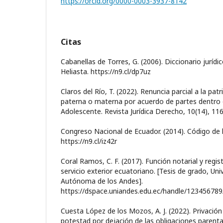
https://orcid.org/0000-0003-3937-8142
Citas
Cabanellas de Torres, G. (2006). Diccionario jurídi
Heliasta. https://n9.cl/dp7uz
Claros del Río, T. (2022). Renuncia parcial a la pa
paterna o materna por acuerdo de partes dentro 
Adolescente. Revista Jurídica Derecho, 10(14), 116-
Congreso Nacional de Ecuador. (2014). Código de l
https://n9.cl/iz42r
Coral Ramos, C. F. (2017). Función notarial y regist
servicio exterior ecuatoriano. [Tesis de grado, Un
Autónoma de los Andes].
https://dspace.uniandes.edu.ec/handle/12345678
Cuesta López de los Mozos, A. J. (2022). Privación
potestad por dejación de las obligaciones parental