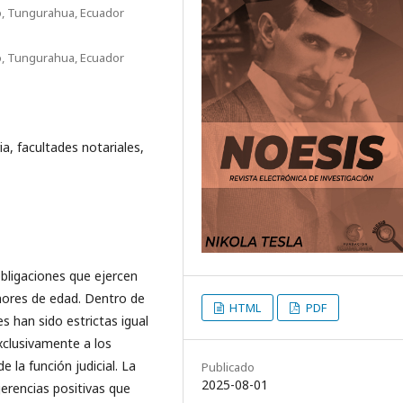
o, Tungurahua, Ecuador
o, Tungurahua, Ecuador
a, facultades notariales,
bligaciones que ejercen
nores de edad. Dentro de
HTML
PDF
es han sido estrictas igual
xclusivamente a los
e la función judicial. La
Publicado
2025-08-01
njerencias positivas que