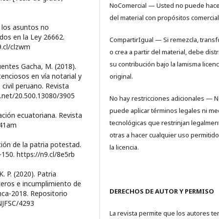
NoComercial — Usted no puede hace
del material con propósitos comercial
r los asuntos no
dos en la Ley 26662.
CompartirIgual — Si remezcla, trans
9.cl/clzwm
o crea a partir del material, debe distr
su contribución bajo la lamisma licenc
fuentes Gacha, M. (2018).
enciosos en vía notarial y
original.
 civil peruano. Revista
le.net/20.500.13080/3905
No hay restricciones adicionales — 
puede aplicar términos legales ni me
lación ecuatoriana. Revista
tecnológicas que restrinjan legalmen
a141am
otras a hacer cualquier uso permitido
ación de la patria potestad.
la licencia.
150. https://n9.cl/8e5rb
 P. (2020). Patria
ceros e incumplimiento de
DERECHOS DE AUTOR Y PERMISO
nca-2018. Repositorio
UNJFSC/4293
La revista permite que los autores t