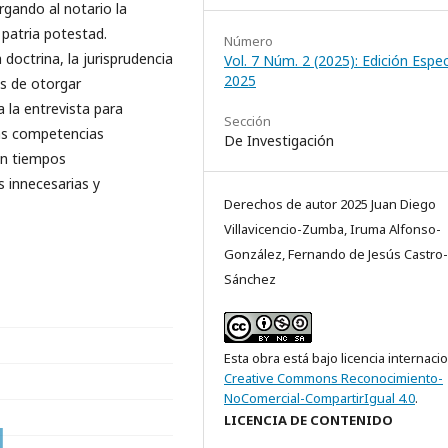
orgando al notario la
 patria potestad.
Número
doctrina, la jurisprudencia
Vol. 7 Núm. 2 (2025): Edición Especi
2025
es de otorgar
 la entrevista para
Sección
las competencias
De Investigación
 en tiempos
s innecesarias y
Derechos de autor 2025 Juan Diego
Villavicencio-Zumba, Iruma Alfonso-
González, Fernando de Jesús Castro-
Sánchez
Esta obra está bajo licencia internaci
Creative Commons Reconocimiento-
NoComercial-CompartirIgual 4.0
.
LICENCIA DE CONTENIDO