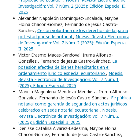
Investigación: Vol. 7 Núm. 2 (2025): Edición Especial II.
2025
Alexander Napoleón Domínguez-Encalada, Nayibe
Eloina Chacón-Gómez, Fernando de Jesús Castro-
Sánchez,
Cesión voluntaria de los derechos de la patria
potestad por sede notarial
,
Noesis. Revista Electrónica
de Investigación: Vol. 7 Núm. 2 (2025): Edición Especial
II. 2025
Victor Erasmo Macas-Sandoval, Iruma Alfonso-
González , Fernando de Jesús Castro-Sánchez,
La
posesión efectiva de bienes hereditarios en el
ordenamiento jurídico especial ecuatoriano
,
Noesis.
Revista Electrónica de Investigación: Vol. 7 Núm. 1
(2025): Edición Especial. 2025
Mariela Magdalena Mendoza-Mendieta, Iruma Alfonso-
González, Fernando de Jesús Castro-Sánchez,
Fe pública
notarial como garantía de seguridad en actos jurídicos
celebrados en sede notarial ecuatoriana
,
Noesis.
Revista Electrónica de Investigación: Vol. 7 Núm. 2
(2025): Edición Especial II. 2025
Denisse Catalina Álvarez-Ledesma, Nayibe Eloina
Chacón-Gómez, Fernando de Jesús Castro-Sánchez,