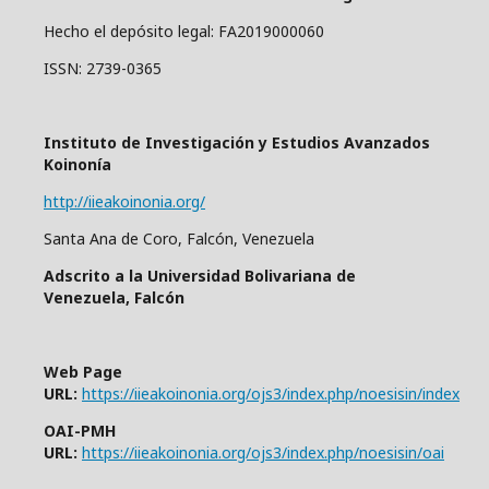
Hecho el depósito legal: FA2019000060
ISSN: 2739-0365
Instituto de Investigación y Estudios Avanzados
Koinonía
http://iieakoinonia.org/
Santa Ana de Coro, Falcón, Venezuela
Adscrito a la Universidad Bolivariana de
Venezuela, Falcón
Web Page
URL:
https://iieakoinonia.org/ojs3/index.php/noesisin/index
OAI-PMH
URL:
https://iieakoinonia.org/ojs3/index.php/noesisin/oai