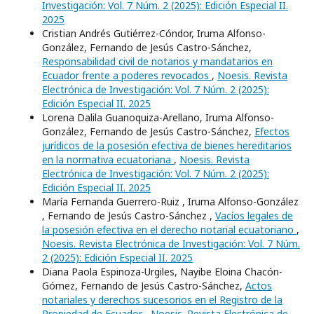
Investigación: Vol. 7 Núm. 2 (2025): Edición Especial II.
2025
Cristian Andrés Gutiérrez-Cóndor, Iruma Alfonso-
González, Fernando de Jesús Castro-Sánchez,
Responsabilidad civil de notarios y mandatarios en
Ecuador frente a poderes revocados
,
Noesis. Revista
Electrónica de Investigación: Vol. 7 Núm. 2 (2025):
Edición Especial II. 2025
Lorena Dalila Guanoquiza-Arellano, Iruma Alfonso-
González, Fernando de Jesús Castro-Sánchez,
Efectos
jurídicos de la posesión efectiva de bienes hereditarios
en la normativa ecuatoriana
,
Noesis. Revista
Electrónica de Investigación: Vol. 7 Núm. 2 (2025):
Edición Especial II. 2025
María Fernanda Guerrero-Ruiz , Iruma Alfonso-González
, Fernando de Jesús Castro-Sánchez ,
Vacíos legales de
la posesión efectiva en el derecho notarial ecuatoriano
,
Noesis. Revista Electrónica de Investigación: Vol. 7 Núm.
2 (2025): Edición Especial II. 2025
Diana Paola Espinoza-Urgiles, Nayibe Eloina Chacón-
Gómez, Fernando de Jesús Castro-Sánchez,
Actos
notariales y derechos sucesorios en el Registro de la
Propiedad de Ecuador
,
Noesis. Revista Electrónica de