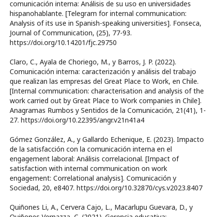
comunicación interna: Análisis de su uso en universidades
hispanohablante. [Telegram for internal communication:
Analysis of its use in Spanish-speaking universities]. Fonseca,
Journal of Communication, (25), 77-93.
https://doi.org/10.14201/fjc.29750
Claro, C., Ayala de Choriego, M., y Barros, J. P. (2022).
Comunicación interna: caracterización y análisis del trabajo
que realizan las empresas del Great Place to Work, en Chile.
[Internal communication: characterisation and analysis of the
work carried out by Great Place to Work companies in Chile].
Anagramas Rumbos y Sentidos de la Comunicación, 21(41), 1-
27. https://doi.org/10.22395/angr.v21n41a4
Gómez González, A., y Gallardo Echenique, E. (2023). Impacto
de la satisfacción con la comunicación interna en el
engagement laboral: Análisis correlacional. [Impact of
satisfaction with internal communication on work
engagement: Correlational analysis]. Comunicación y
Sociedad, 20, e8407. https://doi.org/10.32870/cys.v2023.8407
Quiñones Li, A., Cervera Cajo, L., Macarlupu Guevara, D., y
Quiñones Vernazza, C. (2021). Gerencia educativa: