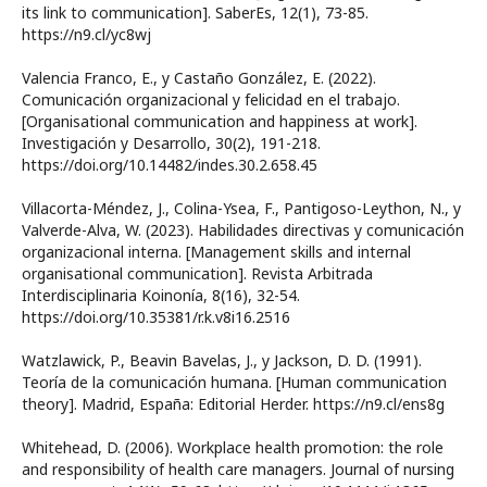
its link to communication]. SaberEs, 12(1), 73-85.
https://n9.cl/yc8wj
Valencia Franco, E., y Castaño González, E. (2022).
Comunicación organizacional y felicidad en el trabajo.
[Organisational communication and happiness at work].
Investigación y Desarrollo, 30(2), 191-218.
https://doi.org/10.14482/indes.30.2.658.45
Villacorta-Méndez, J., Colina-Ysea, F., Pantigoso-Leython, N., y
Valverde-Alva, W. (2023). Habilidades directivas y comunicación
organizacional interna. [Management skills and internal
organisational communication]. Revista Arbitrada
Interdisciplinaria Koinonía, 8(16), 32-54.
https://doi.org/10.35381/r.k.v8i16.2516
Watzlawick, P., Beavin Bavelas, J., y Jackson, D. D. (1991).
Teoría de la comunicación humana. [Human communication
theory]. Madrid, España: Editorial Herder. https://n9.cl/ens8g
Whitehead, D. (2006). Workplace health promotion: the role
and responsibility of health care managers. Journal of nursing