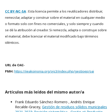
CC BY-NC-SA
: Esta licencia permite a los reutilizadores distribuir,
remezclar, adaptar y construir sobre el material en cualquier medio
o formato solo con fines no comerciales, y solo siempre y cuando
se dé la atribución al creador. Si remezcla, adapta o construye sobre
el material, debe licenciar el material modificado bajo términos
idénticos.
URL de OAI-
PMH:
https://iieakoinonia.org/ojs3/index.php/gestioep/oai
Artículos más leídos del mismo autor/a
Frank Eduardo Sánchez-Romero , Andrés Enrique
Recalde-Gracey,
Gestión de residuos sólidos municipales
2021-2023: Revisión sistemática
,
Gestio et Productio.