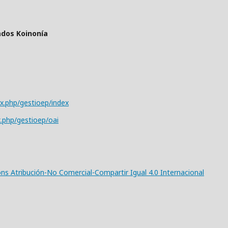
ados Koinonía
ex.php/gestioep/index
x.php/gestioep/oai
s Atribución-No Comercial-Compartir Igual 4.0 Internacional