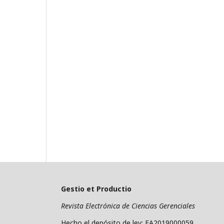
Gestio et Productio
Revista Electrónica de Ciencias Gerenciales
Hecho el depósito de ley: FA2019000059