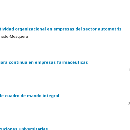
ctividad organizacional en empresas del sector automotriz
donado-Mosquera
ejora continua en empresas farmacéuticas
1
de cuadro de mando integral
3
ituciones Universitarias