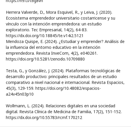
https://n9.cl/t6g8vh
Herrera Valverde, D., Mora Esquivel, R., y Leiva, J. (2020).
Ecosistema emprendedor universitario costarricense y su
vínculo con la intención emprendedora: un estudio
exploratorio. Tec Empresarial, 14(2), 64-83.
https://dx.doi.org/10.18845/te.v14i2.5121
Mendoza Quispe, E. (2024). ¿Estudiar y emprender? Análisis de
la influencia del entorno educativo en la intención
emprendedora. Revista InveCom, 4(2), e040261.
https://doi.org/10.5281/zenodo.10709880
Testa, G., y González, J. (2024). Plataformas tecnológicas de
desarrollo productivo: principales resultados de un estudio
comparativo a nivel nacional e internacional. Revista Espacios,
45(3), 129-159. https://doi.org/10.48082/espacios-
a24v45n03p10
Wollmann, L. (2024). Relaciones digitales en una sociedad
digital. Revista Clínica de Medicina de Familia, 17(2), 151-152.
https://dx.doi.org/10.55783/rcmf.170212