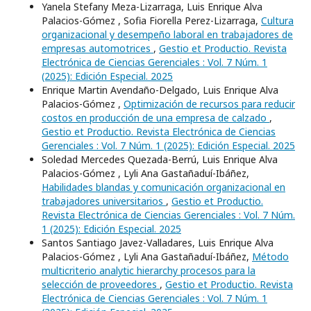
Yanela Stefany Meza-Lizarraga, Luis Enrique Alva
Palacios-Gómez , Sofia Fiorella Perez-Lizarraga,
Cultura
organizacional y desempeño laboral en trabajadores de
empresas automotrices
,
Gestio et Productio. Revista
Electrónica de Ciencias Gerenciales : Vol. 7 Núm. 1
(2025): Edición Especial. 2025
Enrique Martin Avendaño-Delgado, Luis Enrique Alva
Palacios-Gómez ,
Optimización de recursos para reducir
costos en producción de una empresa de calzado
,
Gestio et Productio. Revista Electrónica de Ciencias
Gerenciales : Vol. 7 Núm. 1 (2025): Edición Especial. 2025
Soledad Mercedes Quezada-Berrú, Luis Enrique Alva
Palacios-Gómez , Lyli Ana Gastañaduí-Ibáñez,
Habilidades blandas y comunicación organizacional en
trabajadores universitarios
,
Gestio et Productio.
Revista Electrónica de Ciencias Gerenciales : Vol. 7 Núm.
1 (2025): Edición Especial. 2025
Santos Santiago Javez-Valladares, Luis Enrique Alva
Palacios-Gómez , Lyli Ana Gastañaduí-Ibáñez,
Método
multicriterio analytic hierarchy procesos para la
selección de proveedores
,
Gestio et Productio. Revista
Electrónica de Ciencias Gerenciales : Vol. 7 Núm. 1