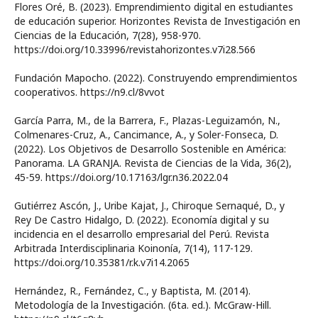
Flores Oré, B. (2023). Emprendimiento digital en estudiantes
de educación superior. Horizontes Revista de Investigación en
Ciencias de la Educación, 7(28), 958-970.
https://doi.org/10.33996/revistahorizontes.v7i28.566
Fundación Mapocho. (2022). Construyendo emprendimientos
cooperativos. https://n9.cl/8vvot
García Parra, M., de la Barrera, F., Plazas-Leguizamón, N.,
Colmenares-Cruz, A., Cancimance, A., y Soler-Fonseca, D.
(2022). Los Objetivos de Desarrollo Sostenible en América:
Panorama. LA GRANJA. Revista de Ciencias de la Vida, 36(2),
45-59. https://doi.org/10.17163/lgr.n36.2022.04
Gutiérrez Ascón, J., Uribe Kajat, J., Chiroque Sernaqué, D., y
Rey De Castro Hidalgo, D. (2022). Economía digital y su
incidencia en el desarrollo empresarial del Perú. Revista
Arbitrada Interdisciplinaria Koinonía, 7(14), 117-129.
https://doi.org/10.35381/r.k.v7i14.2065
Hernández, R., Fernández, C., y Baptista, M. (2014).
Metodología de la Investigación. (6ta. ed.). McGraw-Hill.