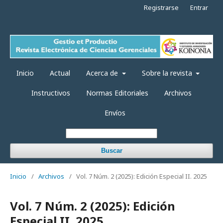
Registrarse
Entrar
Inicio
Actual
Acerca de
Sobre la revista
Instructivos
Normas Editoriales
Archivos
Envíos
Buscar
Inicio
/
Archivos
/
Vol. 7 Núm. 2 (2025): Edición Especial II. 2025
Vol. 7 Núm. 2 (2025): Edición
Especial II. 2025