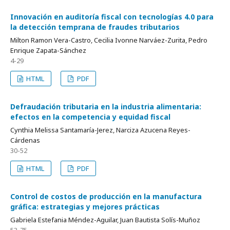
Innovación en auditoría fiscal con tecnologías 4.0 para
la detección temprana de fraudes tributarios
Milton Ramon Vera-Castro, Cecilia Ivonne Narváez-Zurita, Pedro
Enrique Zapata-Sánchez
4-29
HTML
PDF
Defraudación tributaria en la industria alimentaria:
efectos en la competencia y equidad fiscal
Cynthia Melissa Santamaría-Jerez, Narciza Azucena Reyes-
Cárdenas
30-52
HTML
PDF
Control de costos de producción en la manufactura
gráfica: estrategias y mejores prácticas
Gabriela Estefania Méndez-Aguilar, Juan Bautista Solís-Muñoz
53-75